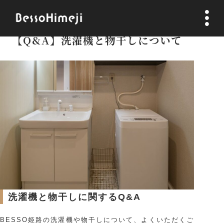
2026.05.15
【Q&A】洗濯機と物干しについて
ホーム
News
Blog
観光スポット
アクセス
利用規約
洗濯機と物干しに関するQ&A
プライバシーポリシー
BESSO姫路の洗濯機や物干しについて、よくいただくご