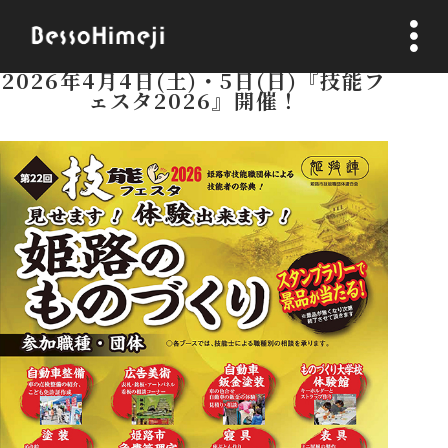
2026.04.03
2026年4月4日(土)・5日(日)『技能フ
ホーム
ェスタ2026』開催！
News
Blog
観光スポット
アクセス
利用規約
プライバシーポリシー